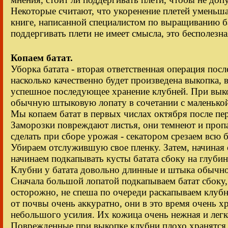
Некоторые считают, что укоренение плетей уменьшае
книге, написанной специалистом по выращиванию ба
поддергивать плети не имеет смысла, это бесполезна
Копаем батат.
Уборка батата - вторая ответственная операция посл
насколько качественно будет произведена выкопка, 
успешное последующее хранение клубней. При вык
обычную штыковую лопату в сочетании с маленькой
Мы копаем батат в первых числах октября после пе
Заморозки повреждают листья, они темнеют и проп
сделать при сборе урожая - секатором срезаем всю 
Убираем отслужившую свое пленку. Затем, начиная 
начинаем подкапывать кусты батата сбоку на глуби
Клубни у батата довольно длинные и штыка обычной
Сначала большой лопатой подкапываем батат сбоку,
осторожно, не спеша по очереди раскапываем клуб
от почвы очень аккуратно, они в это время очень х
небольшого усилия. Их кожица очень нежная и легк
Поврежденные при выкопке клубни плохо хранятся,