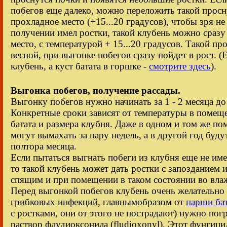
побегов еще далеко, можно переложить такой просн
прохладное место (+15...20 градусов), чтобы зря не
получении имел ростки, такой клубень можно сразу
место, с температурой + 15...20 градусов. Такой п
весной, при выгонке побегов сразу пойдет в рост. (
клубень, а куст батата в горшке -
смотрите здесь
).
Выгонка побегов, получение рассады.
Выгонку побегов нужно начинать за 1 - 2 месяца до
Конкретные сроки зависят от температуры в помеще
батата и размера клубня. Даже в одном и том же по
могут вымахать за пару недель, а в другой год буду
полтора месяца.
Если пытаться выгнать побеги из клубня еще не им
то такой клубень может дать ростки с запозданием и
спящим и при помещении в таком состоянии во влаж
Перед выгонкой побегов клубень очень желательно
грибковых инфекций, главнымобразом от
парши бат
с ростками, они от этого не пострадают) нужно пог
раствор флудиоксонила (fludioxonyl). Этот фунгици