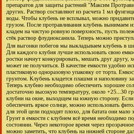
препаратов для защиты растений "Максим Протрави
других. Раствор составляют из расчета 1 мл фунгиц
воды. Чтобы клубень не всплывал, можно придавит
грузом. После протравливания клубень вынимаем из
кладем на чистую ровную поверхность, пусть полеж
стёк раствор флудиоксанила. Теперь можно приступ
Для выгонки побегов мы выкладываем клубень в ш
Для каждого клубня лучше использовать свою емко
ростки начнут конкурировать, мешать друг другу, 
может не получиться. В качестве емкости удобно и
пластиковую одноразовую упаковку от торта. Емко
грунтом. Клубень кладется плашмя и наполовину заг
Теперь клубню необходимо обеспечить хорошее сол
достаточно высокую температуру, около +25...30 
клубни на окне, выходщем на южную сторону. Если
обеспечить яркое солнце, можно использовать фит
для этой цели подходят плохо, для батата они мало
Грунт в емкости с клубнем всё время необходимо п
состоянии. Через некоторое время через прозрачно
можно заметить, что клубень на нижней стороне дал