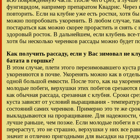
фунгицидом, например препаратом Квадрис. Через 
повторить. Если на клубне уже есть ростки, хотя бы 
можно попробовать укоренить. В любом случае, та
постараться как можно скорее прорастить и снять с 
здоровый росток. В дальнейшем, если клубень все-т
хотя бы несколько черенков рассады можно будет по
Как получить рассаду, если у Вас зимовал не кл
батата в горшке?
В этом случае, плети этого перезимовавшего куста 
укореняются в почве. Укоренять можно как в отдель
одной большой емкости. После того, как на укорен
молодые побеги, верхушки этих побегов срезаются 
как обычная рассада, срезанная с клубня. Сроки ср
куста зависят от условий выращивания - температур
состояний самих черенков. Примерно это те же сро
выкладываются на проращивание. Для надежности, 
лучше раньше, чем позже. Если молодые побеги в с
перерастут, это не страшно, верхушки у них все ра
значит и отлично пригодными для высадки на грядк