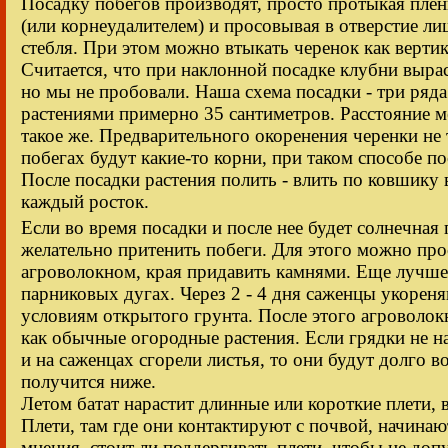
Посадку побегов производят, просто протыкая пле
(или корнеудалителем) и просовывая в отверстие л
стебля. При этом можно втыкать черенок как вертик
Считается, что при наклонной посадке клубни выр
но мы не пробовали. Наша схема посадки - три ряд
растениями примерно 35 сантиметров. Расстояние 
такое же. Предварительного окоренения черенки не 
побегах будут какие-то корни, при таком способе п
После посадки растения полить - влить по ковшику 
каждый росток.
Если во время посадки и после нее будет солнечная 
желательно притенить побеги. Для этого можно пр
агроволокном, края придавить камнями. Еще лучше
парниковых дугах. Через 2 - 4 дня саженцы укорен
условиям открытого грунта. После этого агроволок
как обычные огородные растения. Если грядки не 
и на саженцах сгорели листья, то они будут долго в
получится ниже.
Летом батат нарастит длинные или короткие плети, в
Плети, там где они контактируют с почвой, начинаю
мнения, стоит ли поддергивать плети, чтобы не доп